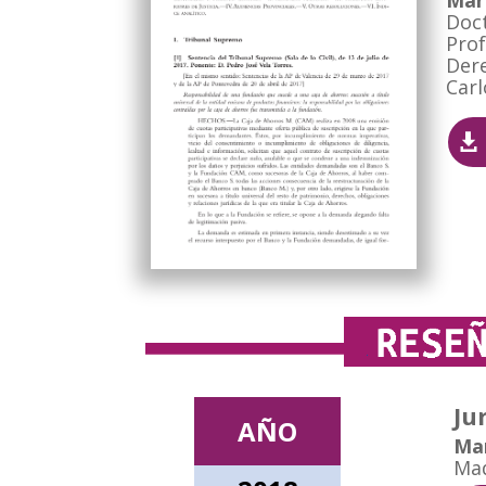
Mar
Doc
Pro
Dere
Carl
Ju
AÑO
Mar
Ma