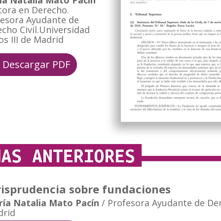
ía Natalia Mato Pacín
tora en Derecho.
fesora Ayudante de
cho Civil.Universidad
os III de Madrid
Descargar PDF
risprudencia sobre fundaciones
ía Natalia Mato Pacín
/ Profesora Ayudante de Dere
drid