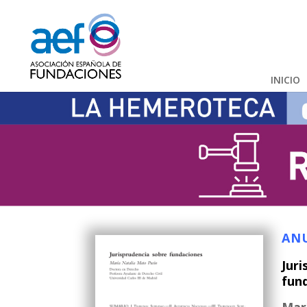
INICIO
ANU
Juri
fun